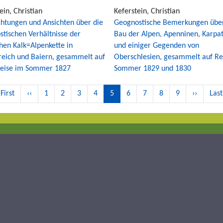
ein, Christian
Keferstein, Christian
htungen und Ansichten über die
Geognostische Bemerkungen übe
stischen Verhältnisse der
Bau der Alpen, Apenninen, Karpa
hen Kalk=Alpenkette in
und einiger Gegenden von
reich und Baiern, gesammelt auf
Oberschlesien, gesammelt auf Re
Reise im Sommer 1827
Sommer 1829 und 1830
irst
 First
Previous
‹‹
Page
1
Page
2
Page
3
Page
4
Current
5
Page
6
Page
7
Page
8
Page
9
Next
››
Last
Last
age
page
page
page
pag