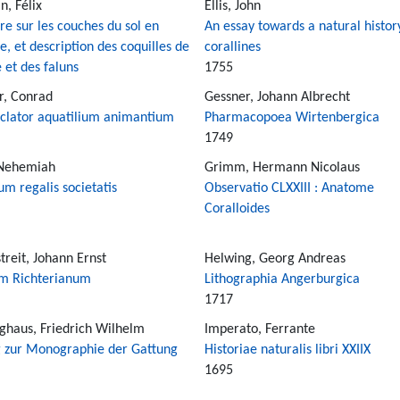
n, Félix
Ellis, John
e sur les couches du sol en
An essay towards a natural histor
e, et description des coquilles de
corallines
e et des faluns
1755
r, Conrad
Gessner, Johann Albrecht
lator aquatilium animantium
Pharmacopoea Wirtenbergica
1749
Nehemiah
Grimm, Hermann Nicolaus
m regalis societatis
Observatio CLXXIII : Anatome
Coralloides
reit, Johann Ernst
Helwing, Georg Andreas
m Richterianum
Lithographia Angerburgica
1717
ghaus, Friedrich Wilhelm
Imperato, Ferrante
g zur Monographie der Gattung
Historiae naturalis libri XXIIX
1695