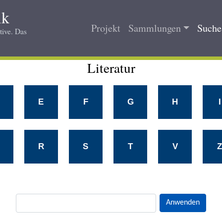
ik
Projekt
Sammlungen
Suche 
tive. Das
Main
navigation
Literatur
E
F
G
H
I
R
S
T
V