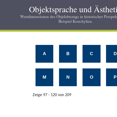
Skip
Objektsprache und Ästhet
to
main
Wertdimensionen des Objektbezugs in historischer Perspek
Beispiel Konchylien.
content
A
B
C
D
M
N
O
P
Zeige 97 - 120 von 209