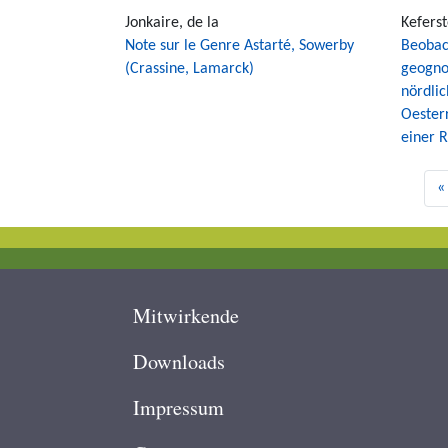
Jonkaire, de la
Keferst
Note sur le Genre Astarté, Sowerby
Beobac
(Crassine, Lamarck)
geogno
nördlic
Oester
einer 
Pagination
F
«
p
Footer
Mitwirkende
Downloads
Impressum