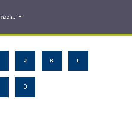
nach...
J
K
L
Z
Ü