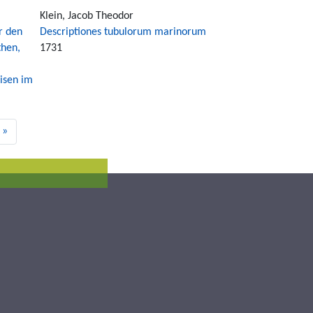
Klein, Jacob Theodor
r den
Descriptiones tubulorum marinorum
then,
1731
isen im
 »
e