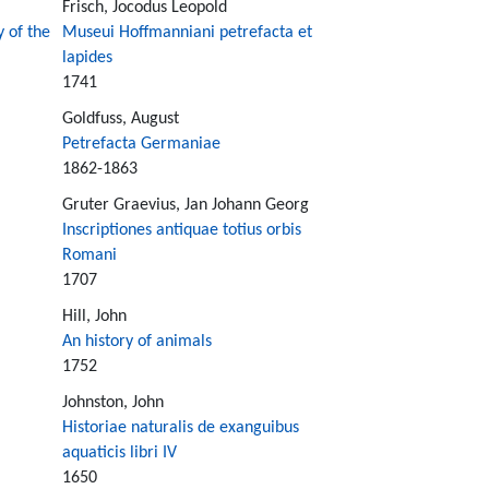
Frisch, Jocodus Leopold
y of the
Museui Hoffmanniani petrefacta et
lapides
1741
Goldfuss, August
Petrefacta Germaniae
1862-1863
Gruter Graevius, Jan Johann Georg
Inscriptiones antiquae totius orbis
Romani
1707
Hill, John
An history of animals
1752
Johnston, John
Historiae naturalis de exanguibus
aquaticis libri IV
1650