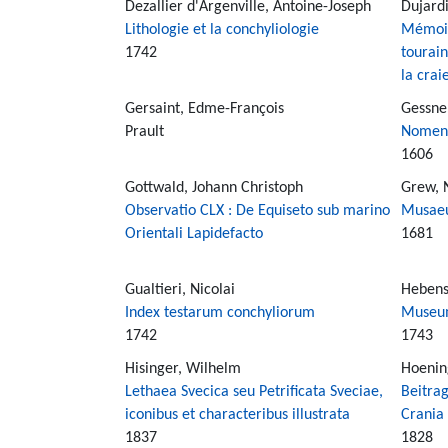
Dezallier d'Argenville, Antoine-Joseph
Dujardi
Lithologie et la conchyliologie
Mémoir
1742
tourain
la crai
Gersaint, Edme-François
Gessne
Prault
Nomenc
1606
Gottwald, Johann Christoph
Grew, 
Observatio CLX : De Equiseto sub marino
Musaeu
Orientali Lapidefacto
1681
Gualtieri, Nicolai
Hebenst
Index testarum conchyliorum
Museu
1742
1743
Hisinger, Wilhelm
Hoenin
Lethaea Svecica seu Petrificata Sveciae,
Beitra
iconibus et characteribus illustrata
Crania
1837
1828