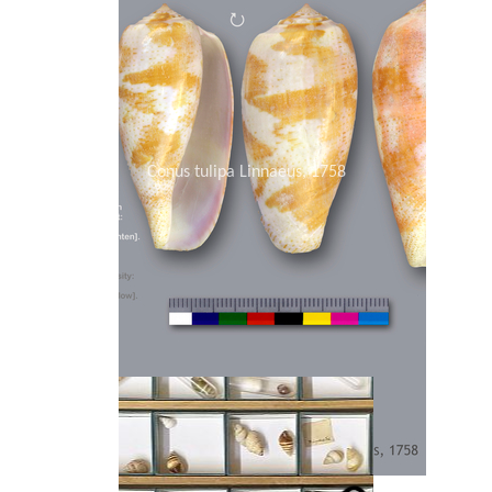
Conus tulipa Linnaeus, 1758