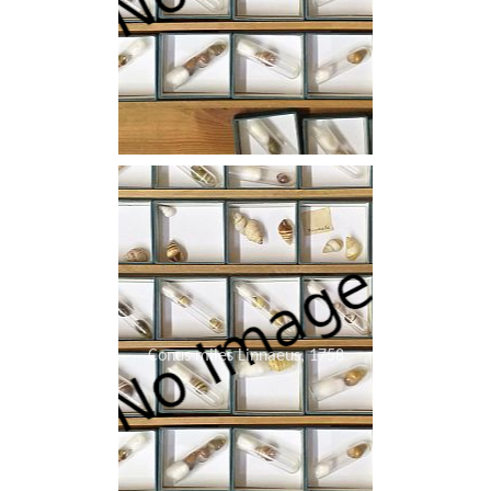
Conus miles Linnaeus, 1758