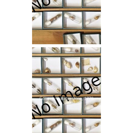
Conus tessulatus Born, 1778