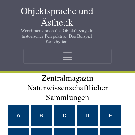
Skip
Objektsprache und
to
main
Ästhetik
content
Wertdimensionen des Objektbezugs in
historischer Perspektive. Das Beispiel
Konchylien.
Main
navigation
Zentralmagazin
Naturwissenschaftlicher
Sammlungen
A
B
C
D
E