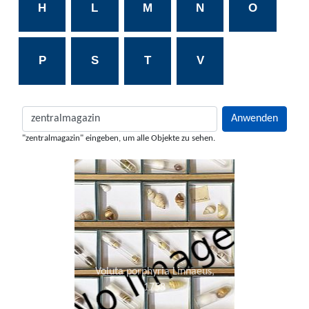
H
L
M
N
O
P
S
T
V
"zentralmagazin" eingeben, um alle Objekte zu sehen.
Voluta porphyria Linnaeus,
1758