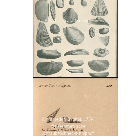
Arca trisulcata Münster
Archimedes Kniphof, 1759;
die Geometrische
Schraub=Schnecke Kniphof,