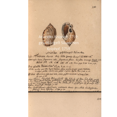
Aristides Kniphof, 1759;
geschlängelt Säumchen
Kniphof, 1759