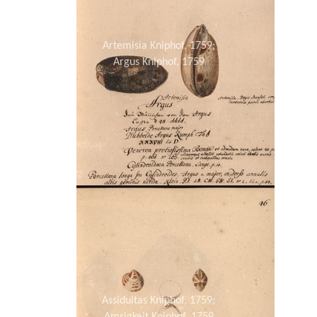
Artemisia Kniphof, 1759;
Argus Kniphof, 1759
Assiduitas Kniphof, 1759;