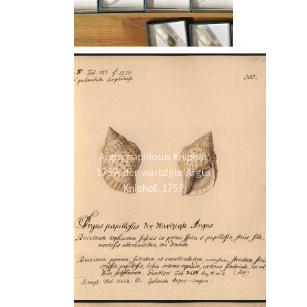
Argus papillosus Kniphof,
1759; der wartzigte Argus
Kniphof, 1759