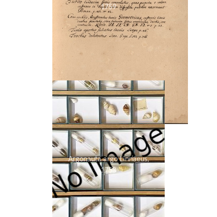
1759
Argonauta argo Linnaeus,
1758