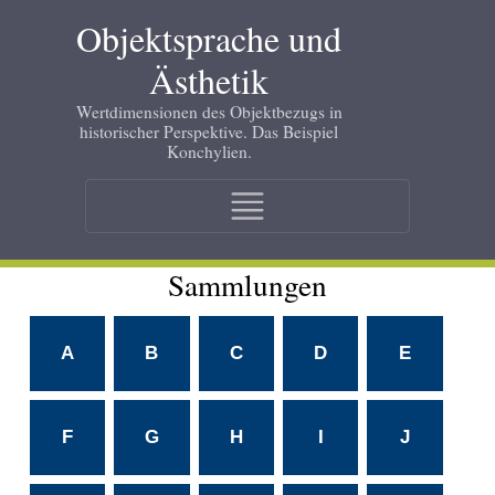
Skip
Objektsprache und
to
main
Ästhetik
content
Wertdimensionen des Objektbezugs in
historischer Perspektive. Das Beispiel
Konchylien.
Main
navigation
Sammlungen
A
B
C
D
E
F
G
H
I
J