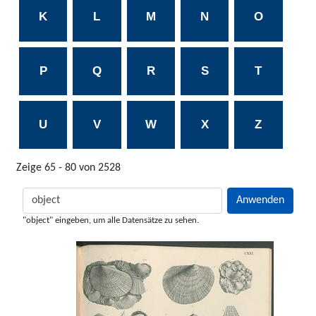
K
L
M
N
O
P
Q
R
S
T
U
V
W
X
Z
Zeige 65 - 80 von 2528
"object" eingeben, um alle Datensätze zu sehen.