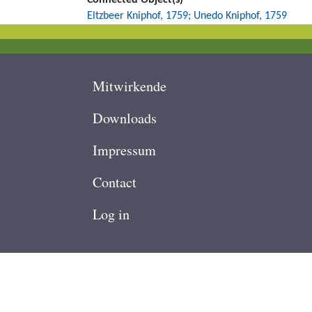
Connected Object(s)
Eltzbeer Kniphof, 1759; Unedo Kniphof, 1759
Footer
Mitwirkende
Downloads
Impressum
Contact
User
Log in
account
menu