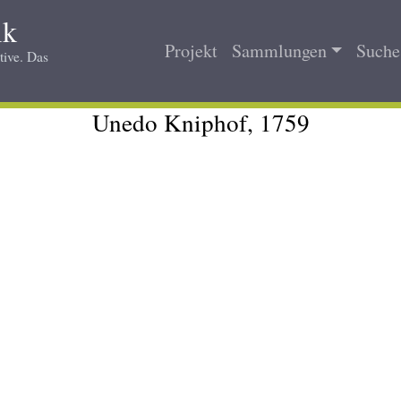
ik
Projekt
Sammlungen
Suche 
tive. Das
Main
navigation
Unedo Kniphof, 1759