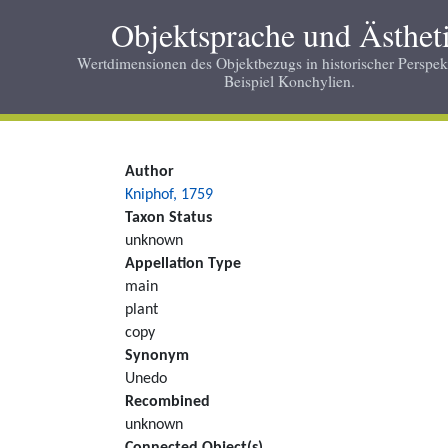
Skip
Objektsprache und Ästhet
to
main
Wertdimensionen des Objektbezugs in historischer Perspek
Beispiel Konchylien.
content
Author
Kniphof, 1759
Taxon Status
unknown
Appellation Type
main
plant
copy
Synonym
Unedo
Recombined
unknown