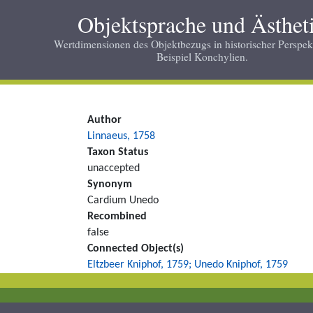
Skip
Objektsprache und Ästhet
to
main
Wertdimensionen des Objektbezugs in historischer Perspek
Beispiel Konchylien.
content
Author
Linnaeus, 1758
Taxon Status
unaccepted
Synonym
Cardium Unedo
Recombined
false
Connected Object(s)
Eltzbeer Kniphof, 1759; Unedo Kniphof, 1759