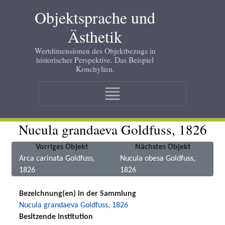
Skip
Objektsprache und
to
main
Ästhetik
content
Wertdimensionen des Objektbezugs in
historischer Perspektive. Das Beispiel
Konchylien.
Main
navigation
Nucula grandaeva Goldfuss, 1826
Vorriges Objekt
Nächstes Objekt
Arca carinata Goldfuss,
Nucula obesa Goldfuss,
1826
1826
Bezeichnung(en) in der Sammlung
Nucula grandaeva Goldfuss, 1826
Besitzende Institution