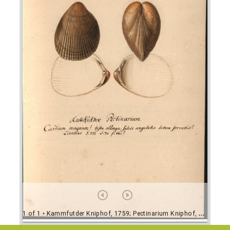
1 of 1
• Kammfutder Kniphof, 1759; Pectinarium Kniphof, 1759