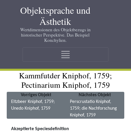
Skip
Objektsprache und
to
main
Ästhetik
content
Wertdimensionen des Objektbezugs in
historischer Perspektive. Das Beispiel
Konchylien.
Main
navigation
Kammfutder Kniphof, 1759;
Pectinarium Kniphof, 1759
Vorriges Objekt
Nächstes Objekt
Eltzbeer Kniphof, 1759;
Perscrustatio Kniphof,
Unedo Kniphof, 1759
1759; die Nachforschung
Kniphof, 1759
Akzeptierte Speciesdefinition