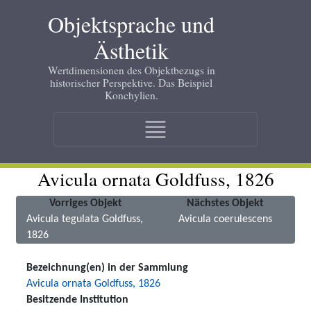
Skip
Objektsprache und
to
main
Ästhetik
content
Wertdimensionen des Objektbezugs in
historischer Perspektive. Das Beispiel
Konchylien.
Main
navigation
Avicula ornata Goldfuss, 1826
Vorriges Objekt
Nächstes Objekt
Avicula tegulata Goldfuss,
Avicula coerulescens
1826
Bezeichnung(en) in der Sammlung
Avicula ornata Goldfuss, 1826
Besitzende Institution