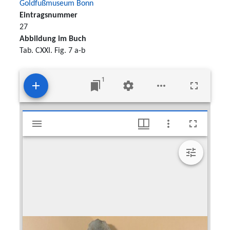
Goldfußmuseum Bonn
Eintragsnummer
27
Abbildung im Buch
Tab. CXXI. Fig. 7 a-b
1
Mirador
Avicula ornata Goldfuss, 1826
viewer