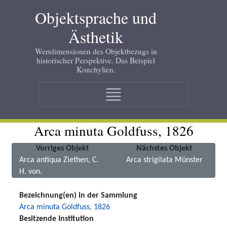
Skip
Objektsprache und
to
main
Ästhetik
content
Wertdimensionen des Objektbezugs in
historischer Perspektive. Das Beispiel
Konchylien.
Main
navigation
Arca minuta Goldfuss, 1826
Vorriges Objekt
Nächstes Objekt
Arca antiqua Ziethen, C.
Arca strigilata Münster
H. von.
Bezeichnung(en) in der Sammlung
Arca minuta Goldfuss, 1826
Besitzende Institution