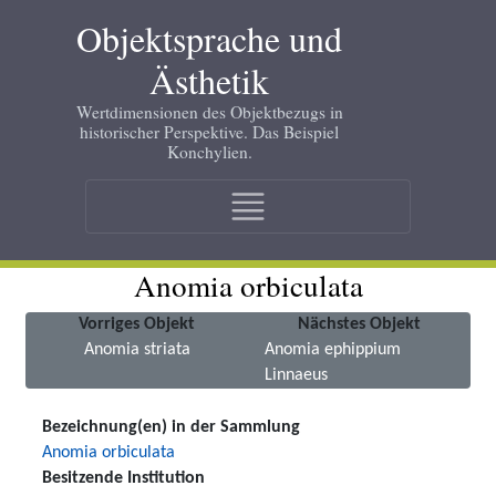
Skip
Objektsprache und
to
main
Ästhetik
content
Wertdimensionen des Objektbezugs in
historischer Perspektive. Das Beispiel
Konchylien.
Main
navigation
Anomia orbiculata
Vorriges Objekt
Nächstes Objekt
Anomia striata
Anomia ephippium
Linnaeus
Bezeichnung(en) in der Sammlung
Anomia orbiculata
Besitzende Institution