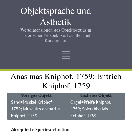
Skip
Objektsprache und
to
main
Ästhetik
content
Wertdimensionen des Objektbezugs in
historischer Perspektive. Das Beispiel
Konchylien.
Main
navigation
Anas mas Kniphof, 1759; Entrich
Kniphof, 1759
Vorriges Objekt
Nächstes Objekt
Sand=Muskel Kniphof,
Orgel=Pfeife Kniphof,
1759; Musculus arenarius
1759; Solen bivalvis
Kniphof, 1759
Kniphof, 1759
Akzeptierte Speciesdefinition