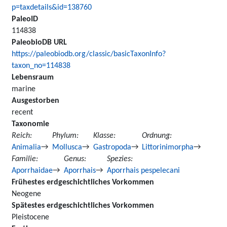
p=taxdetails&id=138760
PaleoID
114838
PaleobioDB URL
https://paleobiodb.org/classic/basicTaxonInfo?
taxon_no=114838
Lebensraum
marine
Ausgestorben
recent
Taxonomie
Reich
Phylum
Klasse
Ordnung
Animalia
Mollusca
Gastropoda
Littorinimorpha
Familie
Genus
Spezies
Aporrhaidae
Aporrhais
Aporrhais pespelecani
Frühestes erdgeschichtliches Vorkommen
Neogene
Spätestes erdgeschichtliches Vorkommen
Pleistocene