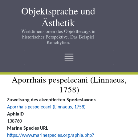
Skip
Objektsprache und
to
main
Ästhetik
content
Wertdimensionen des Objektbezugs in
historischer Perspektive. Das Beispiel
Konchylien.
Main
navigation
Aporrhais pespelecani (Linnaeus,
1758)
Zuweisung des akzeptierten Speziestaxons
Aporrhais pespelecani (Linnaeus, 1758)
AphiaID
138760
Marine Species URL
https://www.marinespecies.org/aphia.php?